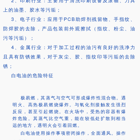
2、印刷行业：主要用于清洗印刷设备及滚轴、刀具
上的油墨、胶水等污垢；
3、电子行业：应用于PCB助焊剂残留物、手指纹、
防焊胶的去除，产品包装前外观擦拭（指纹、粉尘、油
污等污垢）；
4、金属行业：对于加工过程的油污有良好的洗净力
且具有防锈效果，对于灰尘、胶、指纹印等污垢的去除
锈；
白电油的危险特征
极易燃，其蒸气与空气可形成爆炸性混合物。遇
明火、高热极易燃烧爆炸。与氧化剂接触发生强烈
反应，甚至引起燃烧。在火场中，受热的容器有爆
炸危险。其蒸气比空气重，能在较低处扩散到相当
远的地方，遇明火会引着回燃。
白电油使用操作事项
密闭操作，全面通风。操作