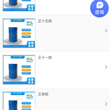
正十五烷
正十一烷
正癸烷