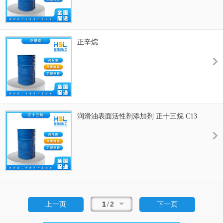
正辛烷
润滑油表面活性剂添加剂 正十三烷 C13
1
/
2
上一页
下一页