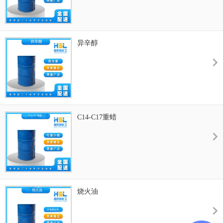
异辛醇
C14-C17重蜡
烧火油