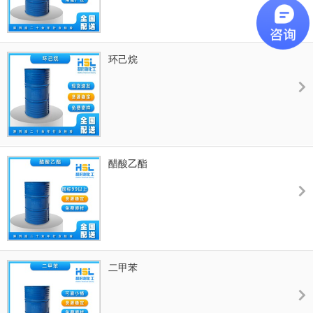
环己烷
醋酸乙酯
二甲苯