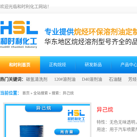
欢迎光临和时利化工网站！
专业提供
烷烃环保溶剂油定
华东地区烷烃溶剂型号齐全的
和时利首页
正构烷烃
研发新品
产品中
热门关键词：
碳氢清洗剂
120#溶剂油
D40溶剂油
石油醚
芳烃
发
清洗剂生产原料
当前位置：
首页
»
全站搜索
» 搜索：异己烷
异己烷
特性：无色无味透明
用途：用于汽车喷雾