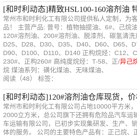
[和时利动态]精致HSL100-160溶剂油
常州市和时利化工有限公司提供私人定制，为
品！ 主营产品: 普号：植物抽提油、6#、己烷
120#溶剂油、200#溶剂油、脱漆剂、碳氢清洗
D25、D28、D30、D35、D40、D60、D65、D
D90、D100、D110、D140 正构烷烃：C12、
230#、正构260# 高纯度烷烃：T-58、正/
异己
烷 煤油系列：磺化煤油、无味煤油、
阅读（48）
标签：
[和时利动态]120#溶剂油仓库现货，
常州市和时利化工有限公司占地10000平方米
2000立方米，总公司旗下还拥有危险品汽车运
车运输有限公司，已初步实现集研发、生产、
体的服务。 公司的主要特色产品有：正己烷、