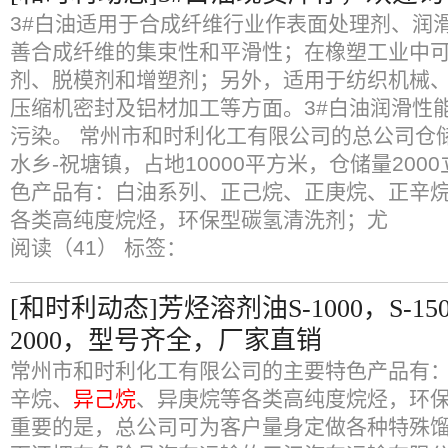
3#白油适用于合成纤维行业作表面处理剂、润
善合成纤维的集束性和平滑性；在橡塑工业中
剂、脱模剂和增塑剂；另外，适用于纺织机械
压缩机密封及铝材加工等方面。3#白油润滑性
污染。 常州市和时利化工有限公司的总公司仓
水乡-祝塘镇，占地10000平方米，仓储量200
色产品有：白油系列、正己烷、正庚烷、正辛
各类高纯度烷烃，环保型碳氢清洗剂；尤
阅读（41）
标签：
[和时利动态]芳烃溶剂油S-1000，S-1500
2000，型号齐全，厂家直销
常州市和时利化工有限公司的主要特色产品有
辛烷、
异己烷
、异庚烷等各类高纯度烷烃，环
重要的是，总公司可为客户量身定做各种特殊