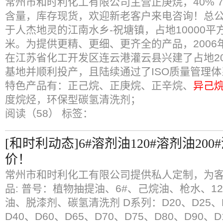
常州市和时利化工有限公司主营正庚烷，40% 70
含量，库存现货，欢迎新老客户来电咨询！总
于人杰地灵的江南水乡-祝塘镇，占地10000平
米。为提供更精、更细、更齐全的产品，2006年
在江苏省化工开发区连云港灌云县兴建了占地20
基地并顺利投产，且陆续通过了ISO质量管理体
特色产品有：正己烷、正庚烷、正辛烷、
异己
度烷烃，环保型碳氢清洗剂；
阅读（58）
标签：
[和时利动态]6#溶剂油120#溶剂油20
价！
常州市和时利化工有限公司提供私人定制，为客
品: 普号：植物抽提油、6#、己烷油、枪水、12
油、脱漆剂、碳氢清洗剂 D系列：D20、D25、D
D40、D60、D65、D70、D75、D80、D90、D1