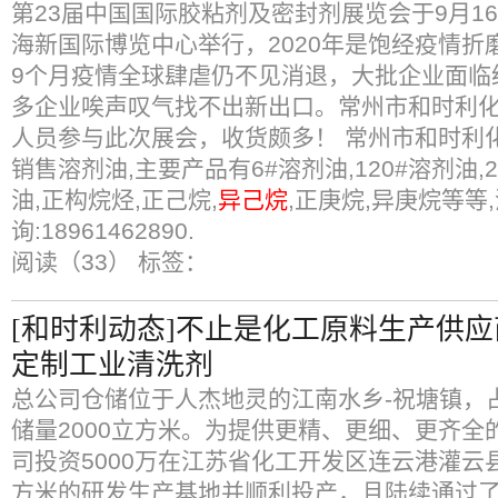
第23届中国国际胶粘剂及密封剂展览会于9月16
海新国际博览中心举行，2020年是饱经疫情折
9个月疫情全球肆虐仍不见消退，大批企业面临
多企业唉声叹气找不出新出口。常州市和时利
人员参与此次展会，收货颇多！ 常州市和时利
销售溶剂油,主要产品有6#溶剂油,120#溶剂油,
油,正构烷烃,正己烷,
异己烷
,正庚烷,异庚烷等等
询:18961462890.
阅读（33）
标签：
[和时利动态]不止是化工原料生产供
定制工业清洗剂
总公司仓储位于人杰地灵的江南水乡-祝塘镇，占
储量2000立方米。为提供更精、更细、更齐全的
司投资5000万在江苏省化工开发区连云港灌云县
方米的研发生产基地并顺利投产，且陆续通过了