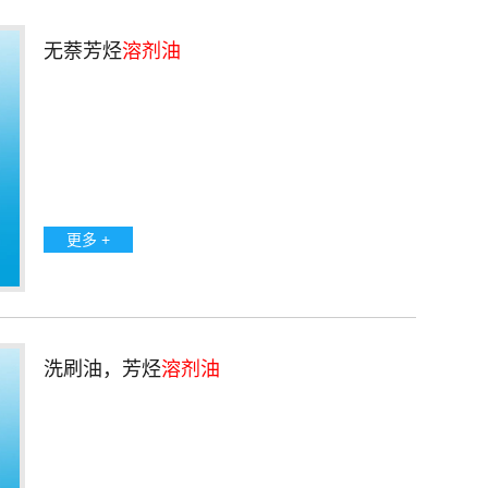
无萘芳烃
溶剂油
更多 +
洗刷油，芳烃
溶剂油