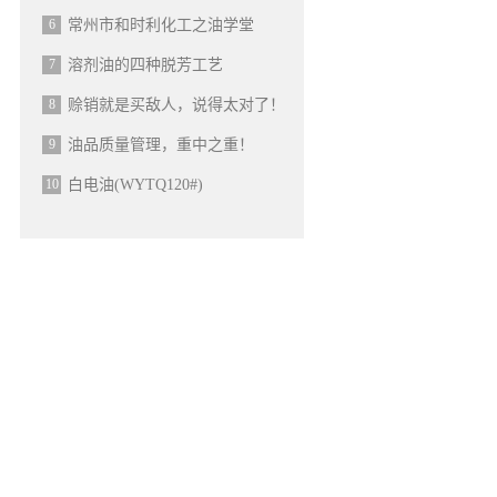
6
常州市和时利化工之油学堂
7
溶剂油的四种脱芳工艺
8
赊销就是买敌人，说得太对了！
9
油品质量管理，重中之重！
10
白电油(WYTQ120#)