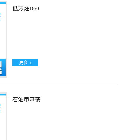
低芳烃D60
更多 +
石油甲基萘