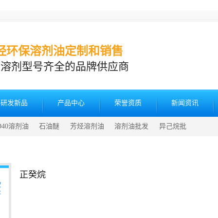
烃环保溶剂油定制和销售
烃溶剂型号齐全的品牌供应商
研发新品
产品中心
荣誉资质
新闻资讯
D40溶剂油
石油醚
芳烃溶剂油
溶剂油批发
异己烷批
正癸烷