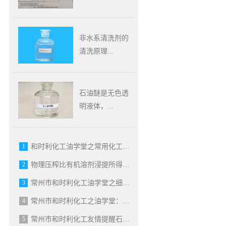
塑胶跑道分析
非水系清洗剂的
清洗原理...
绿色环保碳氢清洗剂
清洗原理
石油醚是无色透
明液体，...
窄馏分石油醚~~~
1
和时利化工油学堂之常用化工溶剂的危险分类
2
物理压榨比有机溶剂浸提所得的食用油是否更安全？
3
常州市和时利化工油学堂之细说6号溶剂油
4
常州市和时利化工之油学堂：科普溶剂油
5
常州市和时利化工友情提醒石油化工排放问题要重视