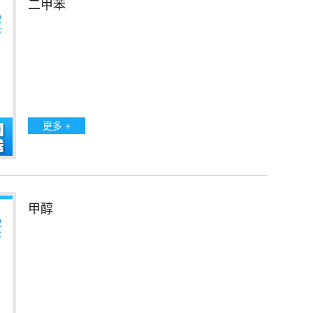
二甲苯
更多 +
甲醇