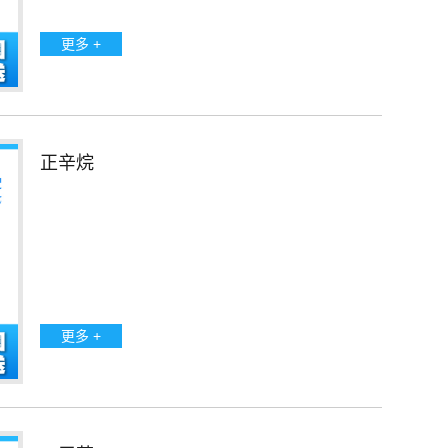
更多 +
正辛烷
更多 +