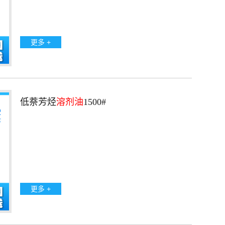
更多 +
低萘芳烃
溶剂油
1500#
更多 +