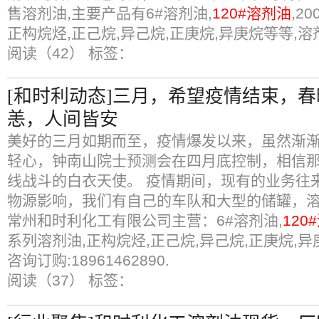
售溶剂油,主要产品有6#溶剂油,
120#溶剂油
,2
正构烷烃,正己烷,异己烷,正庚烷,异庚烷等等,溶剂
阅读（42）
标签：
[和时利动态]三月，希望疫情结束，
恙，人间皆安
美好的三月如期而至，疫情爆发以来，虽然渐
轻心，钟南山院士预测会在四月底控制，相信
线战斗的白衣天使。 疫情期间，现有的业务往
物源影响，我们有自己的车队和大型的储罐，
常州和时利化工有限公司主营：6#溶剂油,
120
系列溶剂油,正构烷烃,正己烷,异己烷,正庚烷,
咨询订购:18961462890.
阅读（37）
标签：