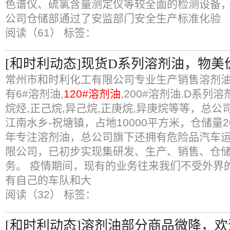
色谱仪、硫氯含量测定仪等较全面的检测设备
公司仓储部通过了安监部门安全生产标准化验
阅读（61）
标签：
[和时利动态]现货D系列溶剂油，物
常州市和时利化工有限公司专业生产销售溶剂油
有6#溶剂油,
120#溶剂油
,200#溶剂油.D系列溶
烷烃,正己烷,异己烷,正庚烷,异庚烷等等，总
江南水乡-祝塘镇，占地10000平方米，仓储量20
年专注溶剂油，总公司旗下还拥有危险品汽车
限公司，已初步实现集研发、生产、销售、仓
务。 疫情期间，现有的业务往来我们不受外界
有自己的车队和大
阅读（32）
标签：
[和时利动态]溶剂油部分商品微降，