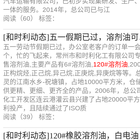
汽车运输有限公司，已初步实现集研发、生产
一体的服务。2014年，总公司已与江
阅读（60）
标签：
[和时利动态]五一假期已过，溶剂油
五一劳动节假期已过，办公室老客户的订单一
个，忙的飞起来，常州市和时利化工有限公司
售溶剂油,主要产品有6#溶剂油,
120#溶剂油
,2
正构烷烃,正己烷,异己烷,正庚烷,异庚烷等等
灵的江南水乡-祝塘镇，占地10000平方米，仓
供更精、更细、更齐全的产品，2006年，总公司
化工开发区连云港灌云县兴建了占地20000平
利投产，且陆续通过了ISO质
阅读（39）
标签：
[和时利动态]120#橡胶溶剂油，白电