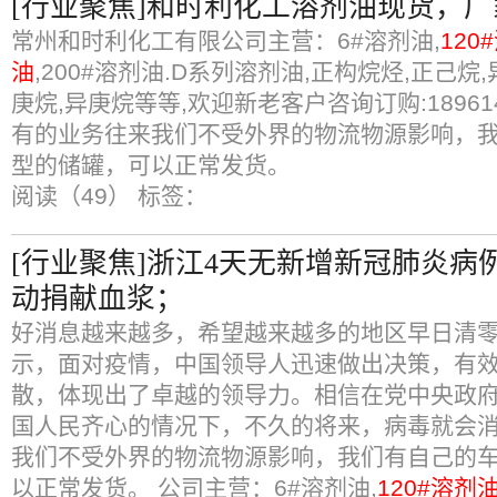
[行业聚焦]和时利化工溶剂油现货，
常州和时利化工有限公司主营：6#溶剂油,
120
油
,200#溶剂油.D系列溶剂油,正构烷烃,正己烷,
庚烷,异庚烷等等,欢迎新老客户咨询订购:189614
有的业务往来我们不受外界的物流物源影响，
型的储罐，可以正常发货。
阅读（49）
标签：
[行业聚焦]浙江4天无新增新冠肺炎病
动捐献血浆；
好消息越来越多，希望越来越多的地区早日清
示，面对疫情，中国领导人迅速做出决策，有
散，体现出了卓越的领导力。相信在党中央政
国人民齐心的情况下，不久的将来，病毒就会消
我们不受外界的物流物源影响，我们有自己的
以正常发货。 公司主营：6#溶剂油,
120#溶剂