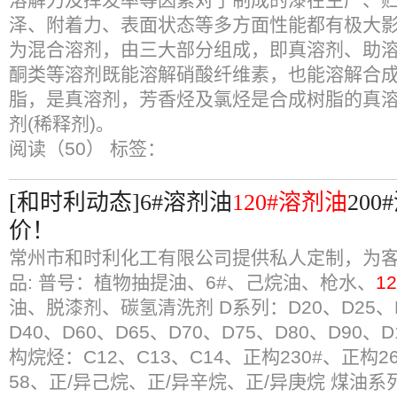
泽、附着力、表面状态等多方面性能都有极大影
为混合溶剂，由三大部分组成，即真溶剂、助
酮类等溶剂既能溶解硝酸纤维素，也能溶解合
脂，是真溶剂，芳香烃及氯烃是合成树脂的真
剂(稀释剂)。
阅读（50）
标签：
[和时利动态]6#溶剂油
120#溶剂油
20
价！
常州市和时利化工有限公司提供私人定制，为客
品: 普号：植物抽提油、6#、己烷油、枪水、
1
油、脱漆剂、碳氢清洗剂 D系列：D20、D25、D
D40、D60、D65、D70、D75、D80、D90、D1
构烷烃：C12、C13、C14、正构230#、正构26
58、正/异己烷、正/异辛烷、正/异庚烷 煤油