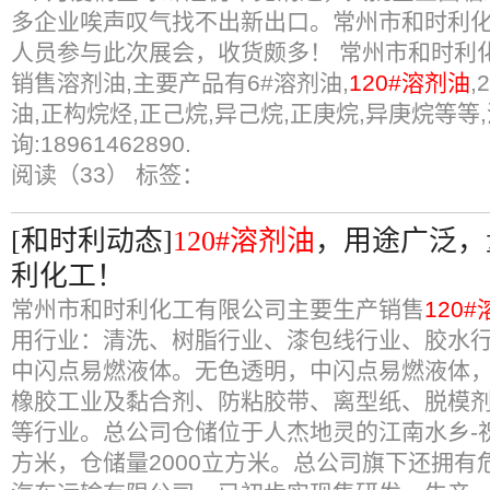
多企业唉声叹气找不出新出口。常州市和时利
人员参与此次展会，收货颇多！ 常州市和时利
销售溶剂油,主要产品有6#溶剂油,
120#溶剂油
,
油,正构烷烃,正己烷,异己烷,正庚烷,异庚烷等等
询:18961462890.
阅读（33）
标签：
[和时利动态]
120#溶剂油
，用途广泛，
利化工！
常州市和时利化工有限公司主要生产销售
120
用行业：清洗、树脂行业、漆包线行业、胶水
中闪点易燃液体。无色透明，中闪点易燃液体
橡胶工业及黏合剂、防粘胶带、离型纸、脱模
等行业。总公司仓储位于人杰地灵的江南水乡-祝
方米，仓储量2000立方米。总公司旗下还拥有