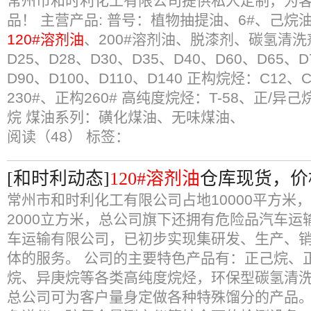
常州市和时利化工有限公司提供私人定制，为
品！ 主营产品: 普号：植物抽提油、6#、己烷
120#溶剂油
、200#溶剂油、脱漆剂、碳氢清洗剂
D25、D28、D30、D35、D40、D60、D65、D
D90、D100、D110、D140 正构烷烃：C12、
230#、正构260# 高纯度烷烃：T-58、正/异
烷 煤油系列：磺化煤油、无味煤油、
阅读（48）
标签：
[和时利动态]
120#溶剂油
仓库现货，价
常州市和时利化工有限公司占地10000平方米
2000立方米，总公司旗下还拥有危险品汽车运
车运输有限公司，已初步实现集研发、生产、
体的服务。 公司的主要特色产品有：正己烷、
烷、异庚烷等各类高纯度烷烃，环保型碳氢清
总公司可为客户量身定做各种特殊馏分的产品。