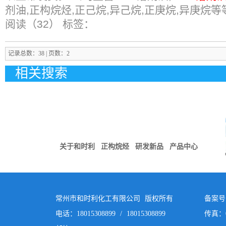
剂油,正构烷烃,正己烷,异己烷,正庚烷,异庚烷等
阅读（32）
标签：
记录总数：38 | 页数：2
相关搜索
关于和时利
正构烷烃
研发新品
产品中心
常州市和时利化工有限公司 版权所有
备案号：
电话：18015308899 / 18015308899
传真：05