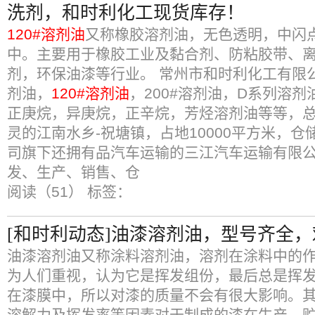
洗剂，和时利化工现货库存！
120#溶剂油
又称橡胶溶剂油，无色透明，中闪
中。主要用于橡胶工业及黏合剂、防粘胶带、
剂，环保油漆等行业。 常州市和时利化工有限
剂油，
120#溶剂油
，200#溶剂油，D系列溶
正庚烷，异庚烷，正辛烷，芳烃溶剂油等等，
灵的江南水乡-祝塘镇，占地10000平方米，仓
司旗下还拥有品汽车运输的三江汽车运输有限
发、生产、销售、仓
阅读（51）
标签：
[和时利动态]油漆溶剂油，型号齐全
油漆溶剂油又称涂料溶剂油，溶剂在涂料中的
为人们重视，认为它是挥发组份，最后总是挥
在漆膜中，所以对漆的质量不会有很大影响。
溶解力及挥发率等因素对于制成的漆在生产、