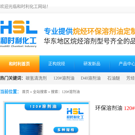
欢迎光临和时利化工网站！
专业提供
烷烃环保溶剂油定
华东地区烷烃溶剂型号齐全的
和时利首页
正构烷烃
研发新品
产品中
热门关键词：
碳氢清洗剂
120#溶剂油
D40溶剂油
石油醚
芳烃
发
清洗剂生产原料
当前位置：
首页
»
全站搜索
» 搜索：120#溶剂油
环保溶剂油
12