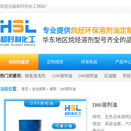
欢迎光临和时利化工网站！
专业提供
烷烃环保溶剂油定
华东地区烷烃溶剂型号齐全的
和时利首页
正构烷烃
研发新品
产品中
热门关键词：
碳氢清洗剂
120#溶剂油
D40溶剂油
石油醚
芳烃
发
清洗剂生产原料
当前位置：
首页
»
全站搜索
» 搜索：d80溶剂油
D80溶剂油
特性：无色无味透明
用途：高级油墨，汽
等行业